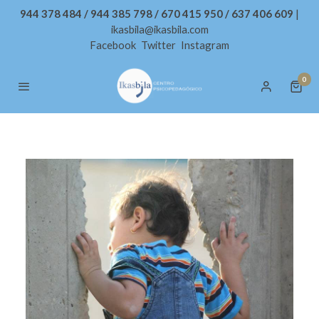
944 378 484 / 944 385 798 / 670 415 950 / 637 406 609
|
ikasbila@ikasbila.com
Facebook
Twitter
Instagram
0