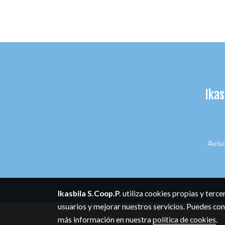
Ikas
Aviso
Ikasbila S.Coop.P.
utiliza cookies propias y terc
usuarios y mejorar nuestros servicios. Puedes con
más información en nuestra
política de cookies
.