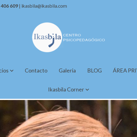
7 406 609
| ikasbila@ikasbila.com
cios
Contacto
Galería
BLOG
ÁREA PR
Ikasbila Corner