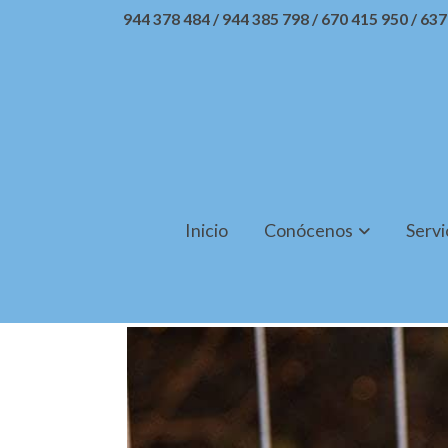
944 378 484 / 944 385 798 / 670 415 950 / 63
Inicio
Conócenos
Servi