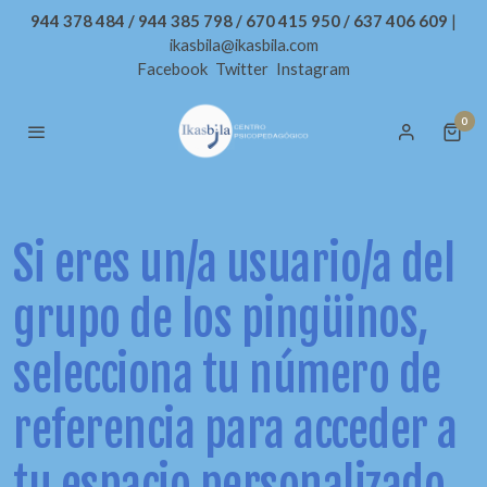
944 378 484 / 944 385 798 / 670 415 950 / 637 406 609
|
ikasbila@ikasbila.com
Facebook
Twitter
Instagram
0
Si eres un/a usuario/a del
grupo de los pingüinos,
selecciona tu número de
referencia para acceder a
tu espacio personalizado.