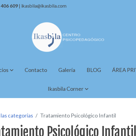
7 406 609
| ikasbila@ikasbila.com
cios
Contacto
Galería
BLOG
ÁREA PR
Ikasbila Corner
las categorías
Tratamiento Psicológico Infantil
tamiento Psicológico Infanti