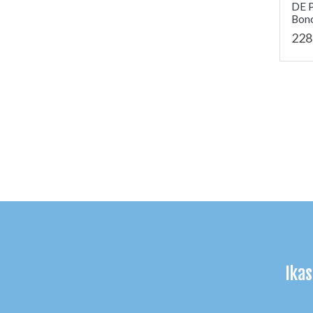
DE 
Bono
228
Ikas