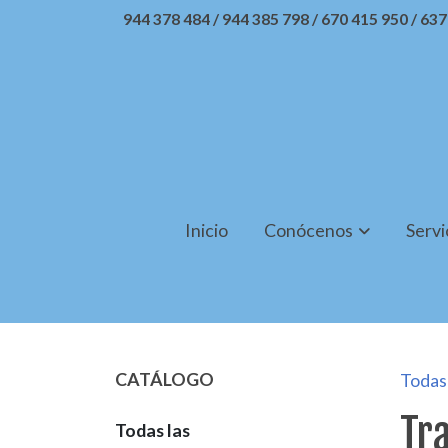
944 378 484 / 944 385 798 / 670 415 950 / 63
Inicio
Conócenos
Servi
CATÁLOGO
Todas 
Tra
Todas las