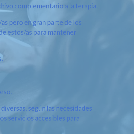
chivo complementario a la terapia.
s pero en gran parte de los
 de estos/as para mantener
.
eso.
diversas, según las necesidades
os servicios accesibles para