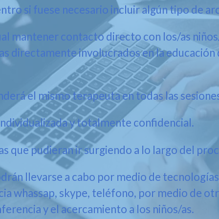
o si fuese necesario incluir algún tipo de ar
 mantener contacto directo con los/as niños/a
/as directamente involucrados en la educación
erá el mismo terapeuta en todas las sesiones
vidualizada y totalmente confidencial.
ue pudieran ir surgiendo a lo largo del proc
án llevarse a cabo por medio de tecnologías 
cia whassap, skype, teléfono, por medio de otr
erencia y el acercamiento a los niños/as.