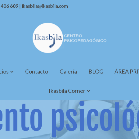
7 406 609
| ikasbila@ikasbila.com
cios
Contacto
Galería
BLOG
ÁREA PR
Ikasbila Corner
nto psicoló