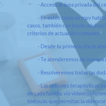
- Acceso al área privada del centr
- En estos casos es muy habitual
casos, también con los/as adultos
criterios de actuación comunes.
- Desde tu primera cita te atend
- Te atenderemos de manera indi
- Resolveremos todas las dudas q
- Las sesiones terapéuticas podr
de cada familia, vía videoconferen
todos/as que permitan la videoconf