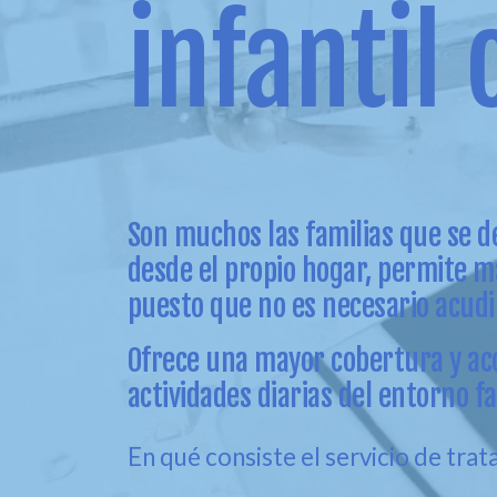
infantil 
Son muchos las familias que se de
desde el propio hogar, permite 
puesto que no es necesario acudir
Ofrece una mayor cobertura y acc
actividades diarias del entorno fa
En qué consiste el servicio de trat