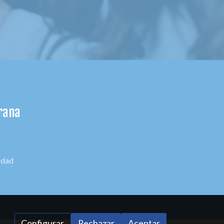
prana
cidad
Configurar
Rechazar
Aceptar