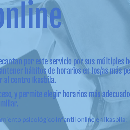
online
cantan por este servicio por sus múltiples b
mantener hábitos de horarios en los/as más 
 al centro Ikasbila.
eso, y permite elegir horarios más adecuados
miliar.
amiento psicológico infantil online en Ikasbila: