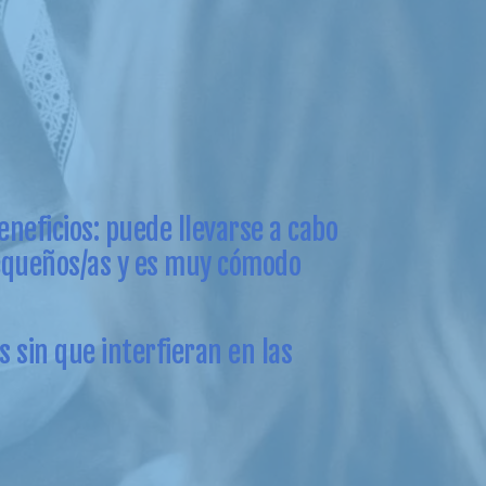
eneficios: puede llevarse a cabo
pequeños/as y es muy cómodo
 sin que interfieran en las